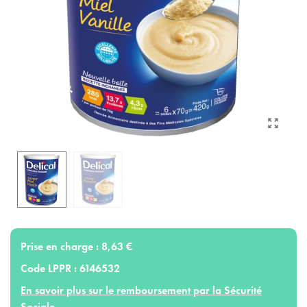
Prise en charge :
8,63 €
Code LPPR :
6146532
En savoir plus sur le remboursement par la Sécurité
Sociale