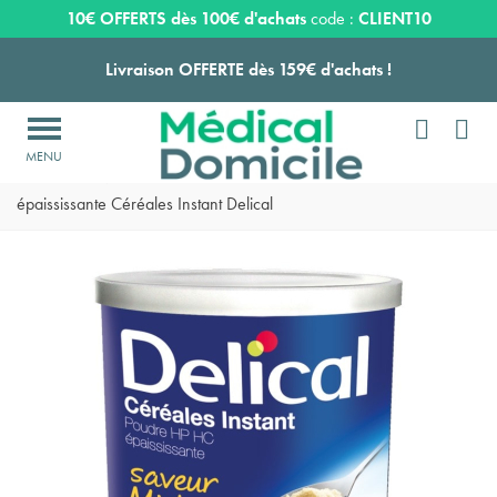
Expédition sous 24 à 48 heures ouvrées*
10€ OFFERTS dès 100€ d'achats
code :
CLIENT10
Livraison OFFERTE dès 159€ d'achats !


Payez en 3 ou 4 fois SANS FRAIS à partir de 100
€

Accueil
>
Nutrition médicale
>
Poudre médical
>
Poudre
Expédition sous 24 à 48 heures ouvrées*
épaississante Céréales Instant Delical
Livraison OFFERTE dès 159€ d'achats !
Payez en 3 ou 4 fois SANS FRAIS à partir de 100
€
Expédition sous 24 à 48 heures ouvrées*