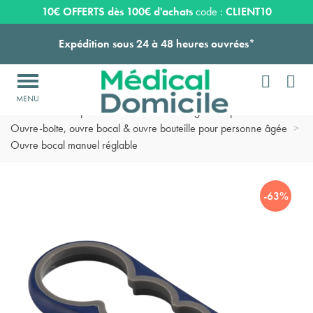
Payez en 3 ou 4 fois SANS FRAIS à partir de 100
€
10€ OFFERTS dès 100€ d'achats
code :
CLIENT10
Expédition sous 24 à 48 heures ouvrées*


Livraison OFFERTE dès 159€ d'achats !

Accueil
>
Vie quotidienne
>
Vaisselle ergonomique senior
>
Payez en 3 ou 4 fois SANS FRAIS à partir de 100
€
Ouvre-boîte, ouvre bocal & ouvre bouteille pour personne âgée
>
Ouvre bocal manuel réglable
Expédition sous 24 à 48 heures ouvrées*
-63%