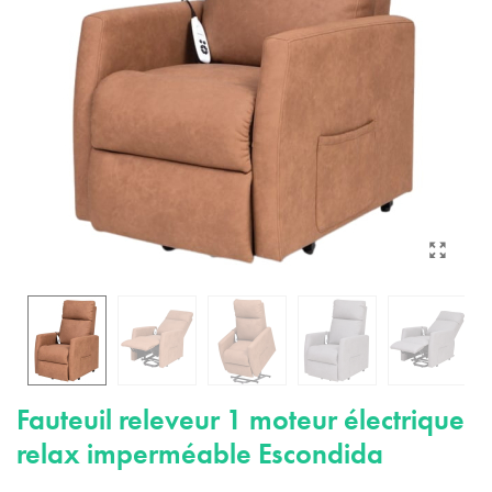
Fauteuil releveur 1 moteur électrique
relax imperméable Escondida