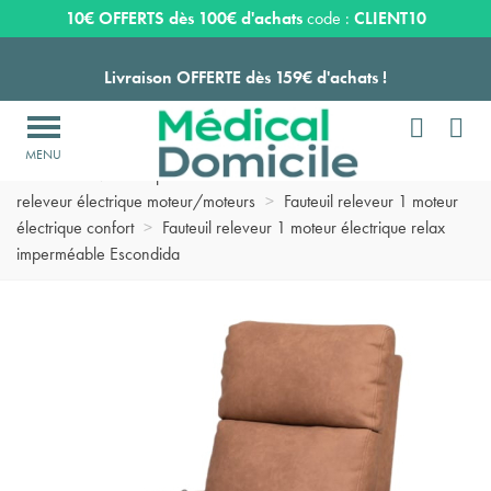
Expédition sous 24 à 48 heures ouvrées*
10€ OFFERTS dès 100€ d'achats
code :
CLIENT10
Livraison OFFERTE dès 159€ d'achats !


Payez en 3 ou 4 fois SANS FRAIS à partir de 100
€

Accueil
>
Matériel pour chambre de malade domicile
>
Fauteuil
Expédition sous 24 à 48 heures ouvrées*
releveur électrique moteur/moteurs
>
Fauteuil releveur 1 moteur
électrique confort
>
Fauteuil releveur 1 moteur électrique relax
imperméable Escondida
Livraison OFFERTE dès 159€ d'achats !
Payez en 3 ou 4 fois SANS FRAIS à partir de 100
€
Expédition sous 24 à 48 heures ouvrées*