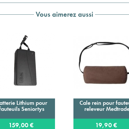
Vous aimerez aussi
atterie Lithium pour
Cale rein pour faute
Ajouter au panier
Ajouter au panier
fauteuils Seniortys
releveur Medtrad
159,00 €
19,90 €