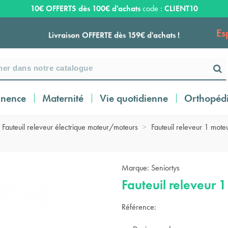
10€ OFFERTS dès 100€ d'achats
code :
CLIENT10
Es
Livraison OFFERTE dès 159€ d'achats !
Payez en 3 ou 4 fois SANS FRAIS à partir de
100
€
inence
Maternité
Vie quotidienne
Orthopéd
Expédition sous 24 à 48 heures ouvrées*
Fauteuil releveur électrique moteur/moteurs
>
Fauteuil releveur 1 moteu
Livraison OFFERTE dès 159€ d'achats !
Marque:
Seniortys
Fauteuil releveur 
Payez en 3 ou 4 fois SANS FRAIS à partir de
100
€
Référence: