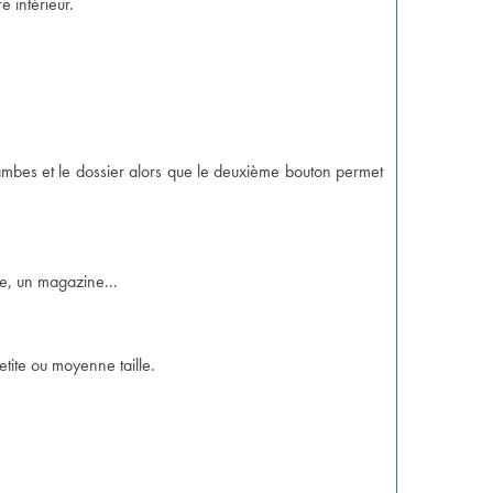
 intérieur.
-jambes et le dossier alors que le deuxième bouton permet
de, un magazine...
etite ou moyenne taille.