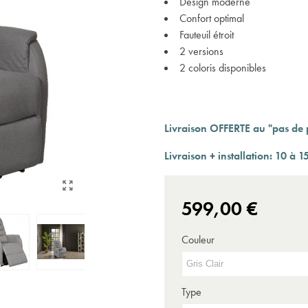
Design moderne
Expédition sous 24 à 48 heures ouvrées*
Confort optimal
Fauteuil étroit
2 versions
2 coloris disponibles
Livraison OFFERTE au "pas de p
Livraison + installation:
10 à 15
599,00 €
Couleur
Type