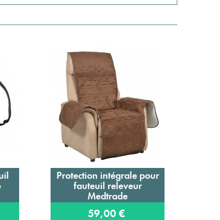
uil
Protection intégrale pour
Tabl
Ajouter au panier
e
fauteuil releveur
pla
Medtrade
59,00 €