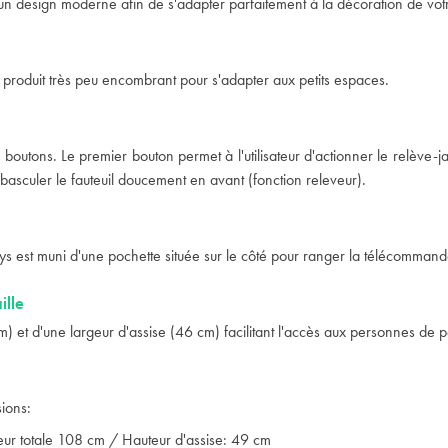
n design moderne afin de s'adapter parfaitement à la décoration de votre
n produit très peu encombrant pour s'adapter aux petits espaces.
 2 boutons. Le premier bouton permet à l'utilisateur d'actionner le relève
basculer le fauteuil doucement en avant (fonction releveur).
tys est muni d'une pochette située sur le côté pour ranger la télécomman
ille
) et d'une largeur d'assise (46 cm) facilitant l'accès aux personnes de p
sions:
eur totale 108 cm / Hauteur d'assise: 49 cm