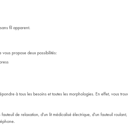
sans fil apparent.
le vous propose deux possibilités:
press
épondre à tous les besoins et toutes les morphologies. En effet, vous trou
fauteuil de relaxation, d'un lit médicalisé électrique, d'un fauteuil roula
éléphone.