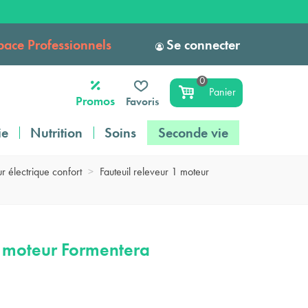
pace Professionnels
Se connecter
0
Panier
Promos
Favoris
ie
Nutrition
Soins
Seconde vie
r électrique confort
>
Fauteuil releveur 1 moteur
1 moteur Formentera