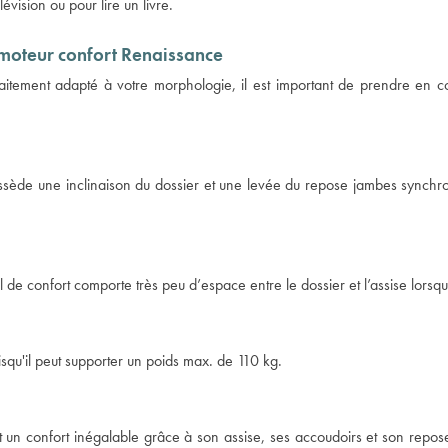
évision ou pour lire un livre.
1 moteur confort Renaissance
rfaitement adapté à votre morphologie, il est important de prendre en co
ossède une inclinaison du dossier et une levée du repose jambes synchro
l de confort comporte très peu d’espace entre le dossier et l’assise lorsqu
isqu'il peut supporter un poids max. de 110 kg.
t un confort inégalable grâce à son assise, ses accoudoirs et son repo