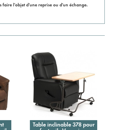
as faire l'objet d'une reprise ou d'un échange.
nt
Table inclinable 378 pour
Table
Ajouter au panier