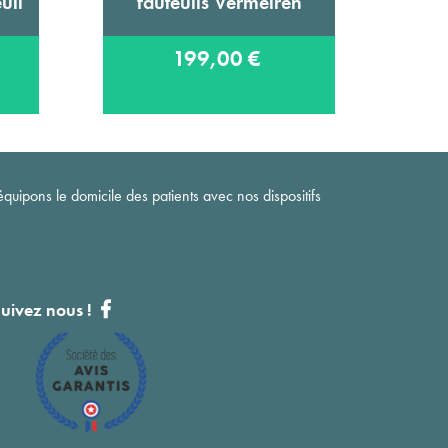
uil
fauteuils Vermeiren
po
rela
199,00 €
quipons le domicile des patients avec nos dispositifs
uivez nous !