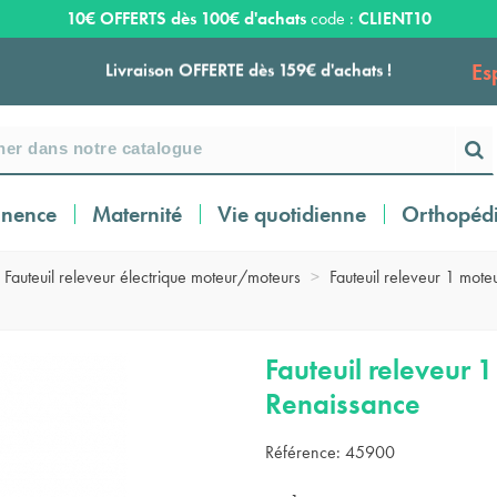
10€ OFFERTS dès 100€ d'achats
code :
CLIENT10
Es
Livraison OFFERTE dès 159€ d'achats !
Payez en 3 ou 4 fois SANS FRAIS à partir de
100
€
inence
Maternité
Vie quotidienne
Orthopéd
Expédition sous 24 à 48 heures ouvrées*
Fauteuil releveur électrique moteur/moteurs
>
Fauteuil releveur 1 moteu
Livraison OFFERTE dès 159€ d'achats !
Fauteuil releveur 
Renaissance
Payez en 3 ou 4 fois SANS FRAIS à partir de
100
€
Référence:
45900