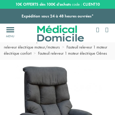
Payez en 3 ou 4 fois SANS FRAIS à partir de 100
€
10€ OFFERTS dès 100€ d'achats
code :
CLIENT10
Expédition sous 24 à 48 heures ouvrées*


Livraison OFFERTE dès 159€ d'achats !

Accueil
>
Matériel pour chambre de malade domicile
>
Fauteuil
Payez en 3 ou 4 fois SANS FRAIS à partir de 100
€
releveur électrique moteur/moteurs
>
Fauteuil releveur 1 moteur
électrique confort
>
Fauteuil releveur 1 moteur électrique Gênes
Expédition sous 24 à 48 heures ouvrées*