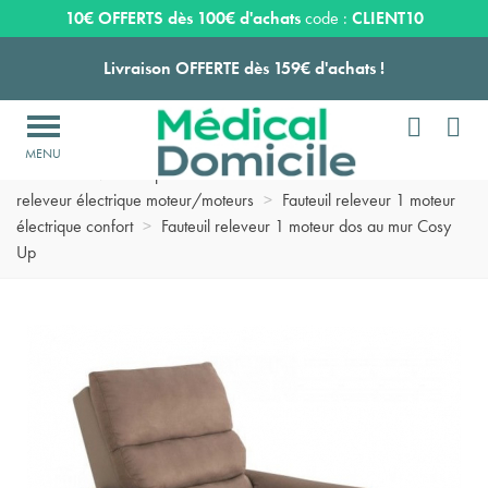
Expédition sous 24 à 48 heures ouvrées*
10€ OFFERTS dès 100€ d'achats
code :
CLIENT10
Livraison OFFERTE dès 159€ d'achats !


Payez en 3 ou 4 fois SANS FRAIS à partir de 100
€

Accueil
>
Matériel pour chambre de malade domicile
>
Fauteuil
Expédition sous 24 à 48 heures ouvrées*
releveur électrique moteur/moteurs
>
Fauteuil releveur 1 moteur
électrique confort
>
Fauteuil releveur 1 moteur dos au mur Cosy
Up
Livraison OFFERTE dès 159€ d'achats !
Payez en 3 ou 4 fois SANS FRAIS à partir de 100
€
Expédition sous 24 à 48 heures ouvrées*