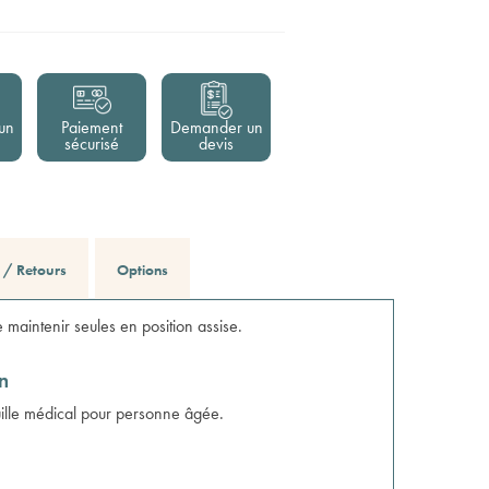
un
Paiement
Demander un
sécurisé
devis
n / Retours
Options
 maintenir seules en position assise.
en
uille médical pour personne âgée
.