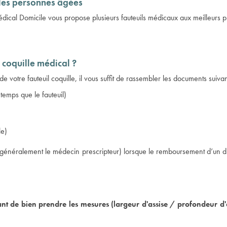
les personnes âgées
ical Domicile vous propose plusieurs fauteuils médicaux aux meilleurs pr
coquille médical ?
 votre fauteuil coquille, il vous suffit de rassembler les documents suivan
emps que le fauteuil)
le)
(généralement le médecin prescripteur) lorsque le remboursement d’un disp
de bien prendre les mesures (largeur d'assise / profondeur d'assi