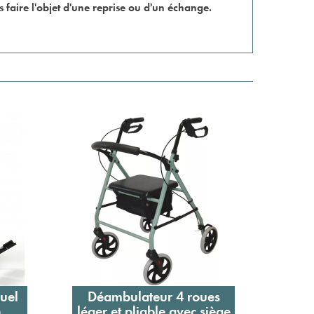
as faire l'objet d'une reprise ou d'un échange.
nuel
Déambulateur 4 roues
Pèse
Ajouter au panier
n
léger et pliable avec siège
imp