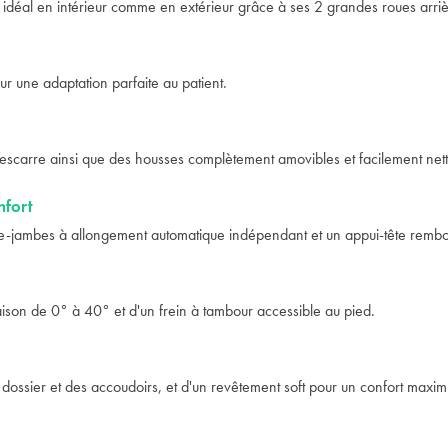
idéal en intérieur comme en extérieur grâce à ses 2 grandes roues arrièr
ur une adaptation parfaite au patient.
ti-escarre ainsi que des housses complètement amovibles et facilement net
nfort
se-jambes à allongement automatique indépendant et un appui-tête rembourr
aison de 0° à 40° et d'un frein à tambour accessible au pied.
 dossier et des accoudoirs, et d'un revêtement soft pour un confort maxi