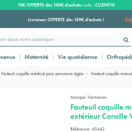
10€ OFFERTS dès 100€ d'achats
code :
CLIENT10
Es
Livraison OFFERTE dès 159€ d'achats !
Payez en 3 ou 4 fois SANS FRAIS à partir de
100
€
inence
Maternité
Vie quotidienne
Orthopéd
Expédition sous 24 à 48 heures ouvrées*
Fauteuil coquille médical pour personne âgée
>
Fauteuil coquille manue
Livraison OFFERTE dès 159€ d'achats !
Marque:
Vermeiren
Fauteuil coquille m
Payez en 3 ou 4 fois SANS FRAIS à partir de
100
€
extérieur Coraille
Référence:
45442