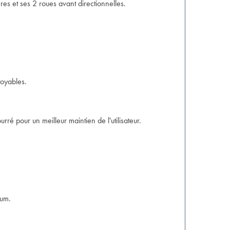
es et ses 2 roues avant directionnelles.
toyables.
é pour un meilleur maintien de l'utilisateur.
mum.