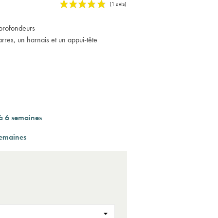
 profondeurs
arres, un harnais et un appui-tête
(1 a
 à 6 semaines
semaines