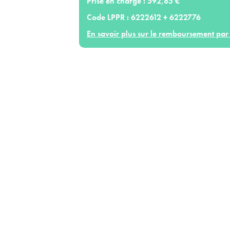
Prise en charge :
592,85 €
Code LPPR :
6222612 + 6222776
En savoir plus sur le remboursement par 