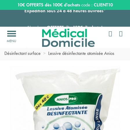
Expédition sous 24 à 48 heures ouvrées*
10€ OFFERTS dès 100€ d'achats
code :
CLIENT10
Livraison OFFERTE dès 159€ d'achats !


Payez en 3 ou 4 fois SANS FRAIS à partir de 100
€

Accueil
>
Matériel soins médicaux
>
Produits désinfectants
>
Expédition sous 24 à 48 heures ouvrées*
Désinfectant surface
>
Lessive désinfectante atomisée Anios