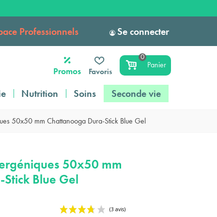
pace Professionnels
Se connecter
0
Panier
Promos
Favoris
ie
Nutrition
Soins
Seconde vie
ques 50x50 mm Chattanooga Dura-Stick Blue Gel
llergéniques 50x50 mm
Stick Blue Gel