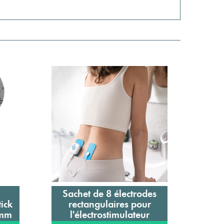
Sachet de 8 électrodes
Sac
Ajouter au panier
ick
rectangulaires pour
 mm
l'électrostimulateur
l