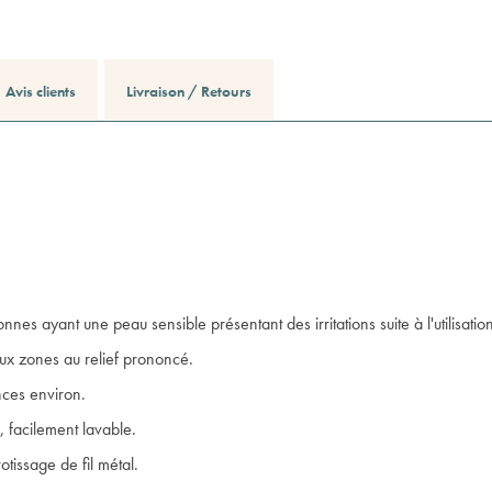
Avis clients
Livraison / Retours
nes ayant une peau sensible présentant des irritations suite à l'utilisation
'aux zones au relief prononcé.
nces environ.
s, facilement lavable.
tissage de fil métal.