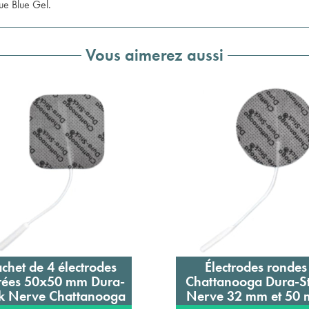
ue Blue Gel.
Vous aimerez aussi
chet de 4 électrodes
Électrodes rondes
Ajouter au panier
Ajouter au panier
rées 50x50 mm Dura-
Chattanooga Dura-St
ck Nerve Chattanooga
Nerve 32 mm et 50