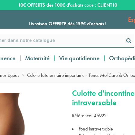
10€ OFFERTS dès 100€ d'achats
code :
CLIENT10
Es
Livraison OFFERTE dès 159€ d'achats !
Payez en 3 ou 4 fois SANS FRAIS à partir de
100
€
inence
Maternité
Vie quotidienne
Orthopéd
Expédition sous 24 à 48 heures ouvrées*
nnes âgées
>
Culotte fuite urinaire importante - Tena, MoliCare & Ontex
Livraison OFFERTE dès 159€ d'achats !
Culotte d'inconti
intraversable
Payez en 3 ou 4 fois SANS FRAIS à partir de
Référence:
46922
100
€
Fond intraversable