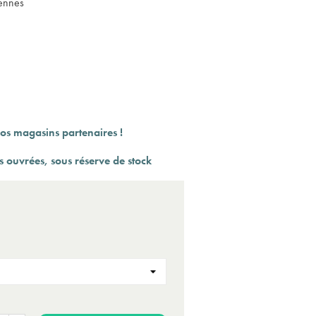
yennes
(3 a
os magasins partenaires !
 ouvrées, sous réserve de stock