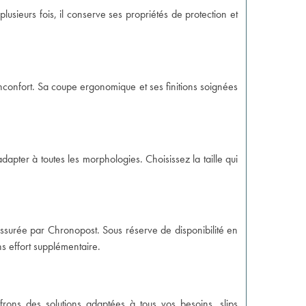
lusieurs fois, il conserve ses propriétés de protection et
inconfort. Sa coupe ergonomique et ses finitions soignées
'adapter à toutes les morphologies. Choisissez la taille qui
assurée par Chronopost. Sous réserve de disponibilité en
 effort supplémentaire.
rons des solutions adaptées à tous vos besoins, slips