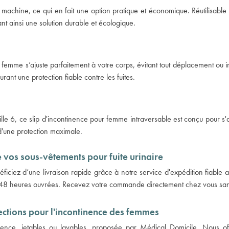
n machine, ce qui en fait une option pratique et économique. Réutilisable p
 ainsi une solution durable et écologique.
 femme s’ajuste parfaitement à votre corps, évitant tout déplacement ou 
rant une protection fiable contre les fuites.
 taille 6, ce slip d'incontinence pour femme intraversable est conçu pour s
 d'une protection maximale.
e vos sous-vêtements pour fuite urinaire
ficiez d’une livraison rapide grâce à notre service d'expédition fiable 
à 48 heures ouvrées. Recevez votre commande directement chez vous sans
tions pour l'incontinence des femmes
ence, jetables ou lavables, proposée par Médical Domicile. Nous off