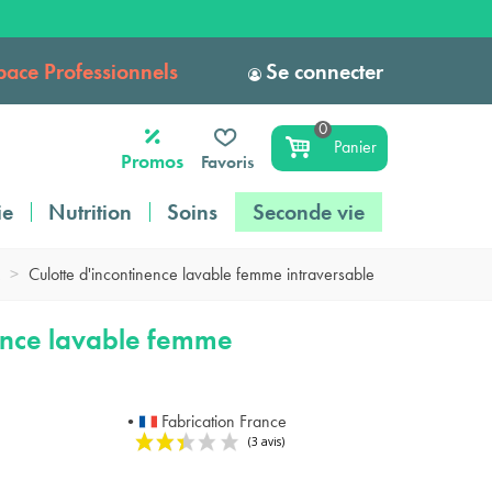
pace Professionnels
Se connecter
0
Panier
Promos
Favoris
ie
Nutrition
Soins
Seconde vie
>
Culotte d'incontinence lavable femme intraversable
nence lavable femme
•
Fabrication France