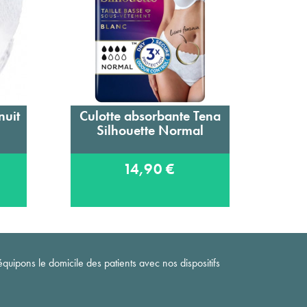
nuit
Culotte absorbante Tena
Culo
Ajouter au panier
Silhouette Normal
P
14,90 €
quipons le domicile des patients avec nos dispositifs