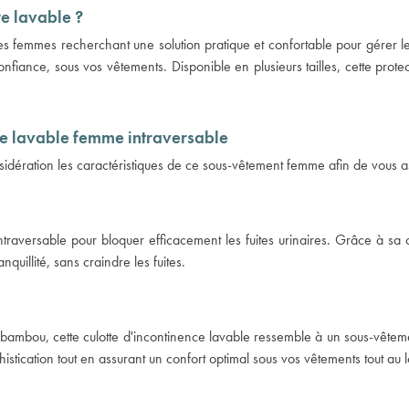
re lavable ?
les femmes recherchant une solution pratique et confortable pour gérer le
onfiance, sous vos vêtements. Disponible en plusieurs tailles, cette prot
nce lavable femme intraversable
ration les caractéristiques de ce sous-vêtement femme afin de vous as
ntraversable pour bloquer efficacement les fuites urinaires. Grâce à sa
quillité, sans craindre les fuites.
bambou, cette culotte d'incontinence lavable ressemble à un sous-vêteme
histication tout en assurant un confort optimal sous vos vêtements tout au 