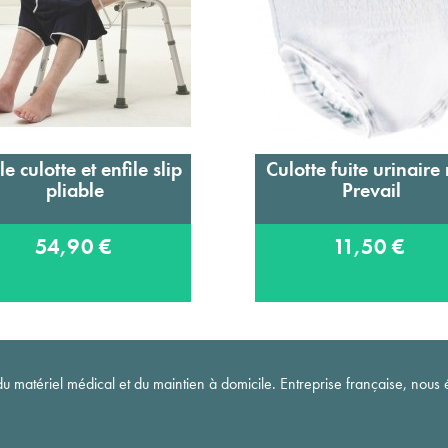
le culotte et enfile slip
Culotte fuite urinaire 
Ajouter au panier
Ajouter au panier
pliable
Prevail
54,90 €
11,50 €
matériel médical et du maintien à domicile. Entreprise française, nous é