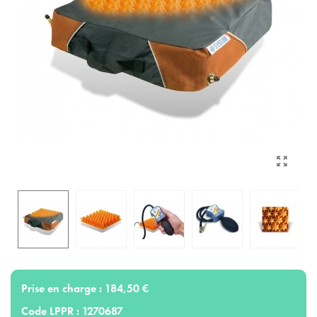
Prise en charge :
184,50 €
Code LPPR :
1270687