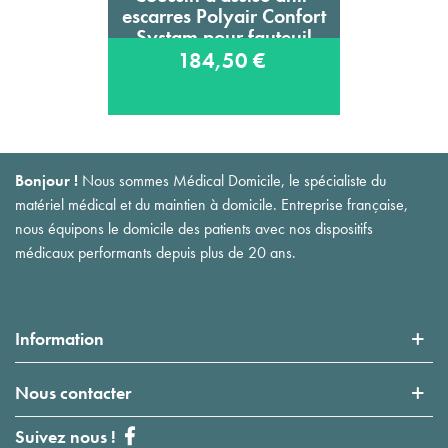
escarres Polyair Confort
Systam pour fauteuil
roulant
184,50 €
Bonjour !
Nous sommes Médical Domicile, le spécialiste du
matériel médical et du maintien à domicile. Entreprise française,
nous équipons le domicile des patients avec nos dispositifs
médicaux performants depuis plus de 20 ans.
Information
Nous contacter
Suivez nous !