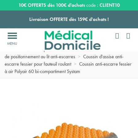
Expédition sous 24 à 48 heures ouvrées*
10€ OFFERTS dès 100€ d'achats
code :
CLIENT10
Livraison OFFERTE dès 159€ d'achats !


Payez en 3 ou 4 fois SANS FRAIS à partir de 100
€

Accueil
>
Matériel pour chambre de malade domicile
>
Coussin
Expédition sous 24 à 48 heures ouvrées*
de positionnement au lit anti-escarres
>
Coussin d'assise anti-
escarre fessier pour fauteuil roulant
>
Coussin anti-escarre fessier
à air Polyair 60 bi-compartiment Systam
Livraison OFFERTE dès 159€ d'achats !
Payez en 3 ou 4 fois SANS FRAIS à partir de 100
€
Expédition sous 24 à 48 heures ouvrées*