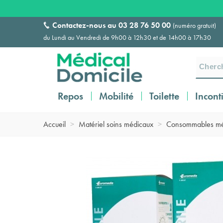
Contactez-nous au
03 28 76 50 00
(numéro gratuit)
du Lundi au Vendredi de 9h00 à 12h30 et de 14h00 à 17h30
Repos
Mobilité
Toilette
Incont
Accueil
>
Matériel soins médicaux
>
Consommables mé