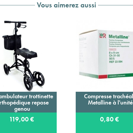
Vous aimerez aussi
mbulateur trottinette
Compresse trachéa
Ajouter au panier
Ajouter au panier
rthopédique repose
Metalline à l'unité
genou
119,00 €
0,80 €