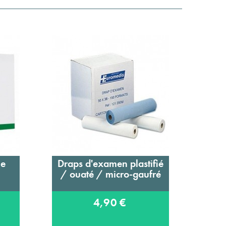
le
Draps d'examen plastifié
Alè
Ajouter au panier
/ ouaté / micro-gaufré
4,90 €