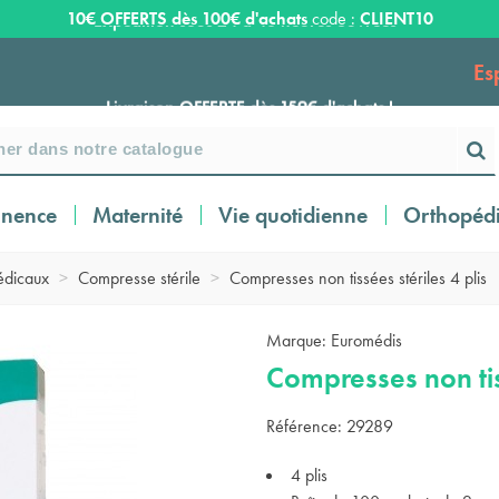
10€ OFFERTS dès 100€ d'achats
code :
CLIENT10
Es
Livraison OFFERTE dès 159€ d'achats !
Payez en 3 ou 4 fois SANS FRAIS à partir de
100
€
inence
Maternité
Vie quotidienne
Orthopéd
Expédition sous 24 à 48 heures ouvrées*
dicaux
>
Compresse stérile
>
Compresses non tissées stériles 4 plis
Livraison OFFERTE dès 159€ d'achats !
Marque:
Euromédis
Compresses non tiss
Payez en 3 ou 4 fois SANS FRAIS à partir de
Référence:
29289
100
€
4 plis