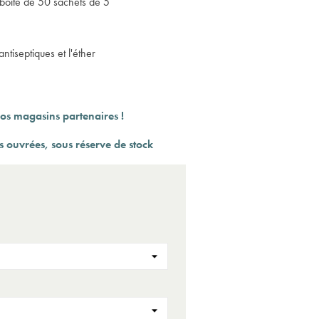
boîte de 50 sachets de 5
(1 a
ntiseptiques et l'éther
os magasins partenaires !
 ouvrées, sous réserve de stock