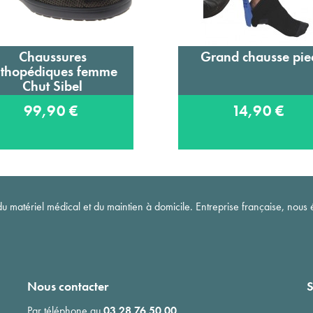
Chaussures
Grand chausse pie
Ajouter au panier
Ajouter au panier
rthopédiques femme
Chut Sibel
99,90 €
14,90 €
matériel médical et du maintien à domicile. Entreprise française, nous é
Nous contacter
S
Par téléphone au
03 28 76 50 00