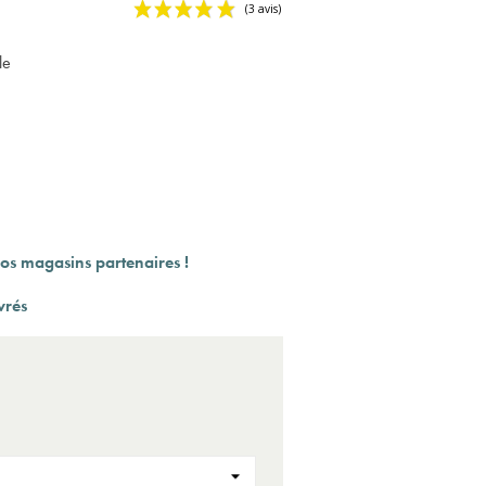
le
(3 a
os magasins partenaires !
vrés