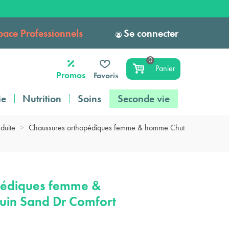
pace Professionnels
Se connecter
0
Panier
Promos
Favoris
ie
Nutrition
Soins
Seconde vie
duite
>
Chaussures orthopédiques femme & homme Chut
pédiques femme &
uin Sand Dr Comfort