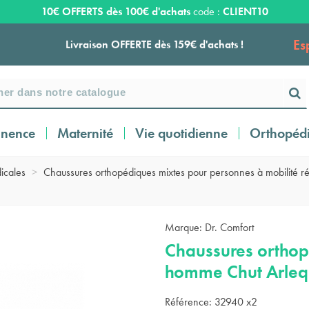
10€ OFFERTS dès 100€ d'achats
code :
CLIENT10
Es
Livraison OFFERTE dès 159€ d'achats !
Payez en 3 ou 4 fois SANS FRAIS à partir de
100
€
inence
Maternité
Vie quotidienne
Orthopéd
Expédition sous 24 à 48 heures ouvrées*
icales
>
Chaussures orthopédiques mixtes pour personnes à mobilité ré
Livraison OFFERTE dès 159€ d'achats !
Marque:
Dr. Comfort
Chaussures ortho
Payez en 3 ou 4 fois SANS FRAIS à partir de
100
€
homme Chut Arleq
Référence:
32940 x2