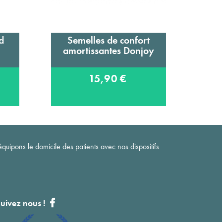
d
Semelles de confort
Ajouter au panier
amortissantes Donjoy
ort
hom
15,90 €
quipons le domicile des patients avec nos dispositifs
uivez nous !