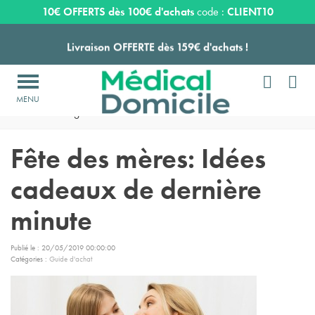
Expédition sous 24 à 48 heures ouvrées*
10€ OFFERTS dès 100€ d'achats
code :
CLIENT10
Livraison OFFERTE dès 159€ d'achats !


Payez en 3 ou 4 fois SANS FRAIS à partir de 100
€

Accueil
>
Blog
>
Idées recettes
Expédition sous 24 à 48 heures ouvrées*
Fête des mères: Idées
Livraison OFFERTE dès 159€ d'achats !
cadeaux de dernière
Payez en 3 ou 4 fois SANS FRAIS à partir de 100
€
minute
Expédition sous 24 à 48 heures ouvrées*
Publié le : 20/05/2019 00:00:00
Catégories :
Guide d'achat