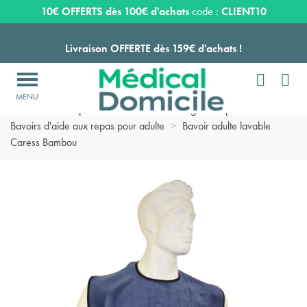
Expédition sous 24 à 48 heures ouvrées*
10€ OFFERTS dès 100€ d'achats
code :
CLIENT10
Livraison OFFERTE dès 159€ d'achats !


Payez en 3 ou 4 fois SANS FRAIS à partir de 100
€

Accueil
>
Vie quotidienne
>
Vaisselle ergonomique senior
>
Expédition sous 24 à 48 heures ouvrées*
Bavoirs d'aide aux repas pour adulte
>
Bavoir adulte lavable
Caress Bambou
Livraison OFFERTE dès 159€ d'achats !
Payez en 3 ou 4 fois SANS FRAIS à partir de 100
€
Expédition sous 24 à 48 heures ouvrées*