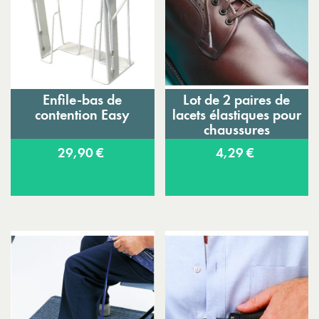
Enfile-bas de
Lot de 2 paires de
contention Easy
lacets élastiques pour
chaussures
29,90 €
4,29 €