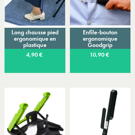
Long chausse pied
Enfile-bouton
ergonomique en
ergonomique
plastique
Goodgrip
4,90 €
10,90 €