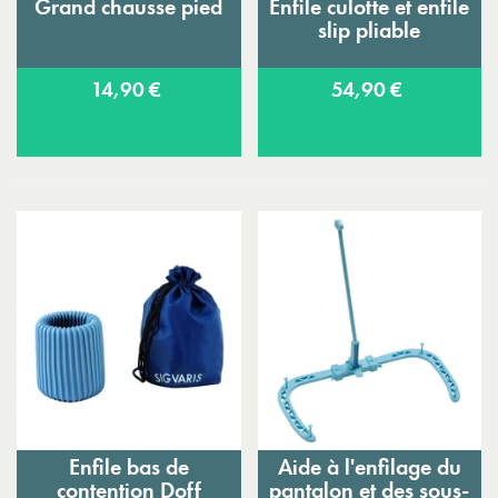
Grand chausse pied
Enfile culotte et enfile
slip pliable
14,90 €
54,90 €
Enfile bas de
Aide à l'enfilage du
contention Doff
pantalon et des sous-