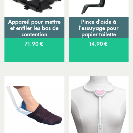
Appareil pour mettre
Pince d'aide à
et enfiler les bas de
l'essuyage pour
contention
papier toilette
71,90 €
14,90 €