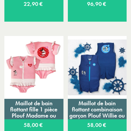
22,90 €
96,90 €
Maillot de bain
Maillot de bain
flottant fille 1 pièce
flottant combinaison
Plouf Madame ou
garçon Plouf Willie ou
Fleurette
Megalodon
58,00 €
58,00 €