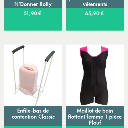
N'Donner Rolly
vêtements
Sigvaris
51,90 €
65,90 €
Enfile-bas de
Maillot de bain
contention Classic
flottant femme 1 pièce
Plouf