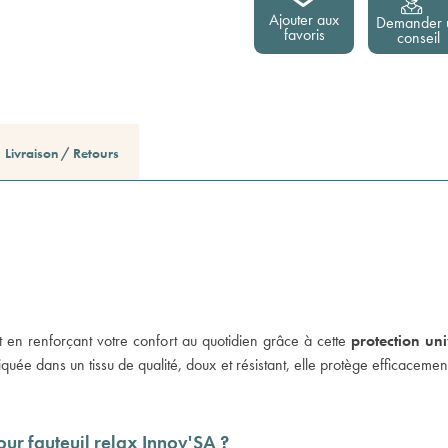
Ajouter aux
Demander 
favoris
conseil
Livraison / Retours
t en renforçant votre confort au quotidien grâce à cette
protection uni
e dans un tissu de qualité, doux et résistant, elle protège efficacement v
our fauteuil relax Innov'SA ?