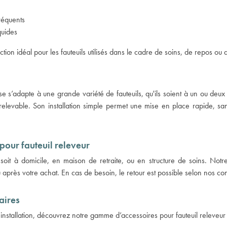
réquents
quides
tion idéal pour les fauteuils utilisés dans le cadre de soins, de repos ou
se s’adapte à une grande variété de fauteuils, qu'ils soient à un ou deu
elevable. Son installation simple permet une mise en place rapide, sans
pour fauteuil releveur
oit à domicile, en maison de retraite, ou en structure de soins. Notre s
u après votre achat. En cas de besoin, le retour est possible selon nos co
aires
e installation, découvrez notre gamme d’
accessoires pour fauteuil releveur