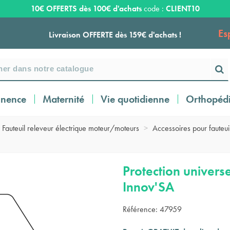
10€ OFFERTS dès 100€ d'achats
code :
CLIENT10
Es
Livraison OFFERTE dès 159€ d'achats !
Payez en 3 ou 4 fois SANS FRAIS à partir de
100
€
inence
Maternité
Vie quotidienne
Orthopéd
Expédition sous 24 à 48 heures ouvrées*
Fauteuil releveur électrique moteur/moteurs
>
Accessoires pour fauteui
Livraison OFFERTE dès 159€ d'achats !
Protection universe
Innov'SA
Payez en 3 ou 4 fois SANS FRAIS à partir de
100
€
Référence:
47959