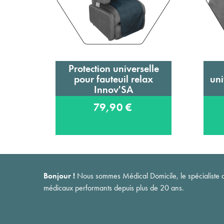
Protection universelle
Ajouter au panier
pour fauteuil relax
uni
Innov'SA
79,90 €
Bonjour !
Nous sommes Médical Domicile, le spécialiste du 
médicaux performants depuis plus de 20 ans.