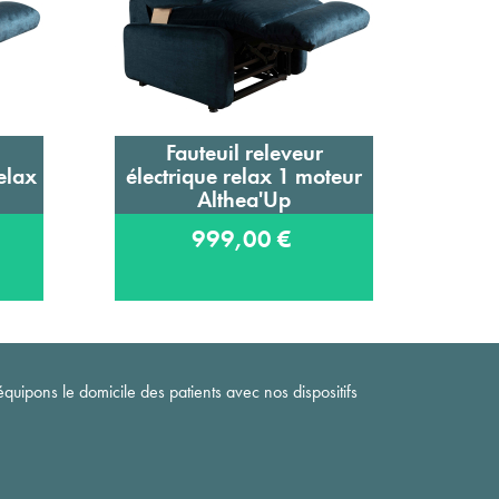
Fauteuil releveur
Faut
Ajouter au panier
elax
électrique relax 1 moteur
co
Althea'Up
999,00 €
quipons le domicile des patients avec nos dispositifs