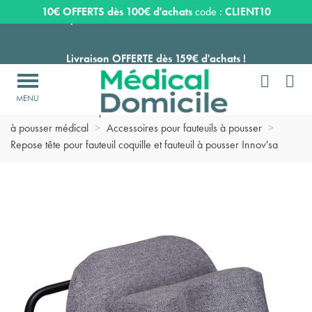
Expédition sous 24 à 48 heures ouvrées*
10€ OFFERTS dès 100€ d'achats
code :
CLIENT10
Livraison OFFERTE dès 159€ d'achats !


Payez en 3 ou 4 fois SANS FRAIS à partir de 100
€

Accueil
>
Matériel pour chambre de malade domicile
>
Fauteuil
Expédition sous 24 à 48 heures ouvrées*
à pousser médical
>
Accessoires pour fauteuils à pousser
>
Repose tête pour fauteuil coquille et fauteuil à pousser Innov'sa