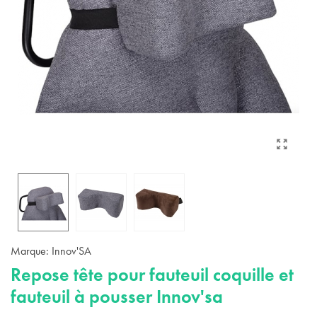
Marque:
Innov'SA
Repose tête pour fauteuil coquille et
fauteuil à pousser Innov'sa