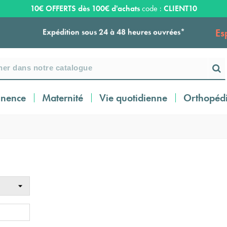
10€ OFFERTS dès 100€ d'achats
code :
CLIENT10
Es
Expédition sous 24 à 48 heures ouvrées*
Livraison OFFERTE dès 159€ d'achats !
inence
Maternité
Vie quotidienne
Orthopéd
Payez en 3 ou 4 fois SANS FRAIS à partir de
100
€
Expédition sous 24 à 48 heures ouvrées*